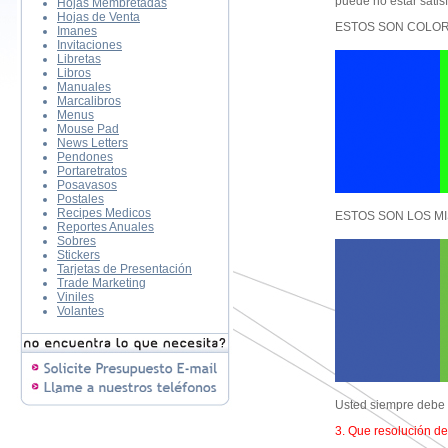
puede no estar satis
Hojas Membretadas
Hojas de Venta
ESTOS SON COLOR
Imanes
Invitaciones
Libretas
Libros
Manuales
Marcalibros
Menus
Mouse Pad
News Letters
Pendones
Portaretratos
Posavasos
Postales
Recipes Medicos
ESTOS SON LOS M
Reportes Anuales
Sobres
Stickers
Tarjetas de Presentación
Trade Marketing
Viniles
Volantes
Usted siempre debe 
3. Que resolución de