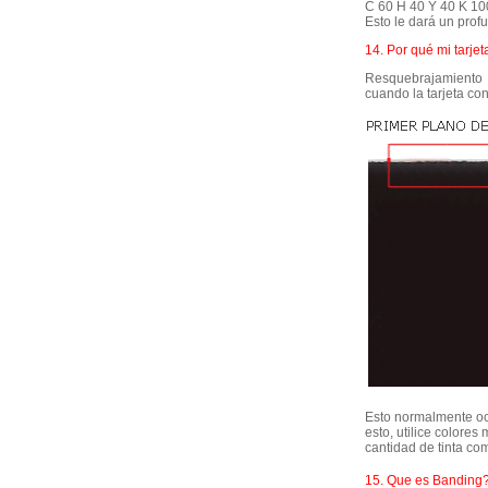
C 60 H 40 Y 40 K 10
Esto le dará un prof
14. Por qué mi tarjet
Resquebrajamiento 
cuando la tarjeta con
Esto normalmente ocu
esto, utilice colores
cantidad de tinta co
15. Que es Banding