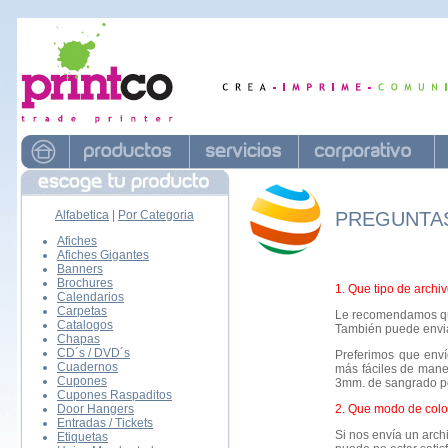
Alfabetica
|
Por Categoria
PREGUNTA
Afiches
Afiches Gigantes
Banners
Brochures
1. Que tipo de archi
Calendarios
Carpetas
Le recomendamos qu
Catalogos
También puede enviar e
Chapas
CD´s / DVD´s
Preferimos que enví
Cuadernos
más fáciles de mane
Cupones
3mm. de sangrado po
Cupones Raspaditos
Door Hangers
2. Que modo de colo
Entradas / Tickets
Si nos envía un arch
Etiquetas