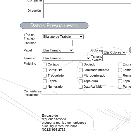
*
Compañia
Dirección
Típo de
Trabajo
Cantidad
Papel
Colores
Tamaño
Tamaño
exacto
Finishing
Cortado
Doblado
Engr
Barniz UV
Laminado brillante
Lami
Troquelado
Microperforado
Rema
Espiral
Tapa dura
Tapa 
Numerado
Data Variable
Punto
Comentarios
Intruciones
En caso de
requerir asesoria
o soporte tecnico comuniquese
a los siguientes telefonos:
(0212) 993.2732