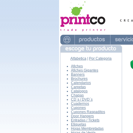
Alfabetica
|
Por Categoria
Afiches
Afiches Gigantes
Banners
Brochures
Calendarios
Carpetas
Catalogos
Chapas
CD´s / DVD´s
Cuadernos
Cupones
Cupones Raspaditos
Door Hangers
Entradas / Tickets
Etiquetas
Hojas Membretadas
Hojas de Venta