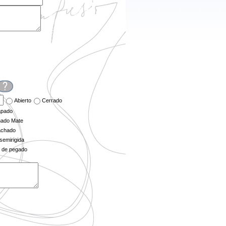
Abierto
Cerrado
apado
nado Mate
chado
semirigida
 de pegado